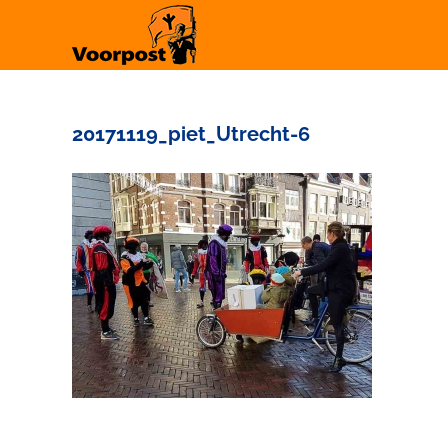
Ga
naar
inhoud
20171119_piet_Utrecht-6