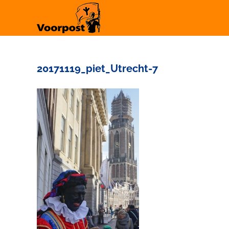
Ga
naar
inhoud
20171119_piet_Utrecht-7