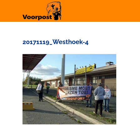
Ga
naar
inhoud
20171119_Westhoek-4