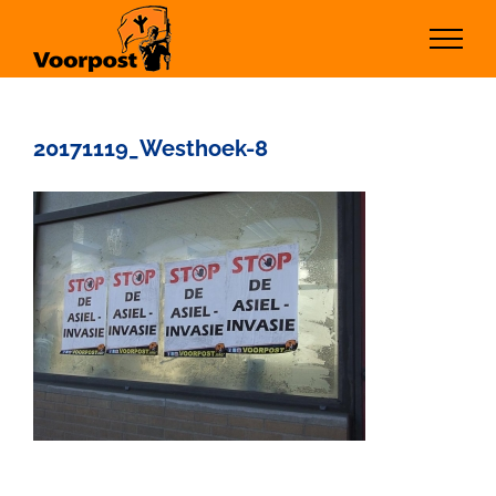
Ga
naar
inhoud
20171119_Westhoek-8