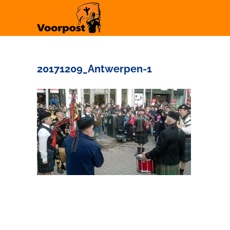
Ga
naar
inhoud
20171209_Antwerpen-1