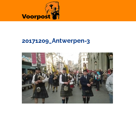
Ga
naar
inhoud
20171209_Antwerpen-3