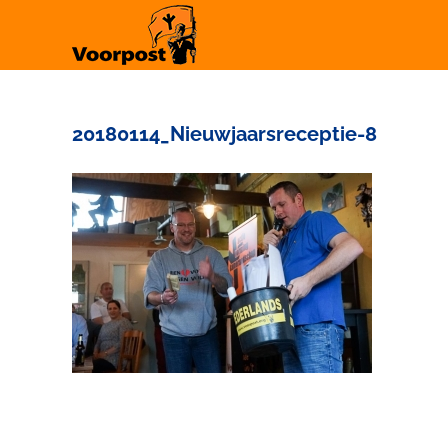
Ga
naar
inhoud
20180114_Nieuwjaarsreceptie-8