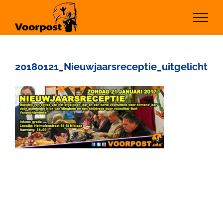
Ga
naar
inhoud
20180121_Nieuwjaarsreceptie_uitgelicht