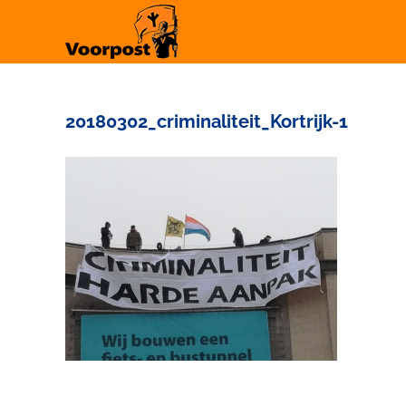
Ga
naar
inhoud
20180302_criminaliteit_Kortrijk-1