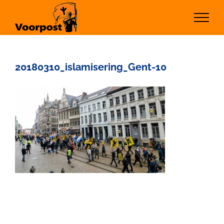
Ga
naar
inhoud
20180310_islamisering_Gent-10