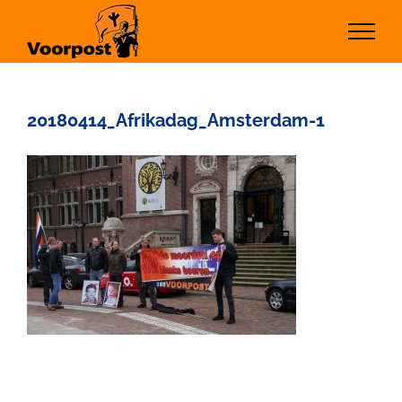
Ga
naar
inhoud
20180414_Afrikadag_Amsterdam-1