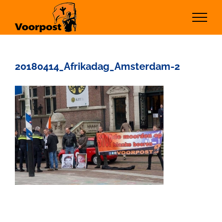
Ga
naar
inhoud
20180414_Afrikadag_Amsterdam-2