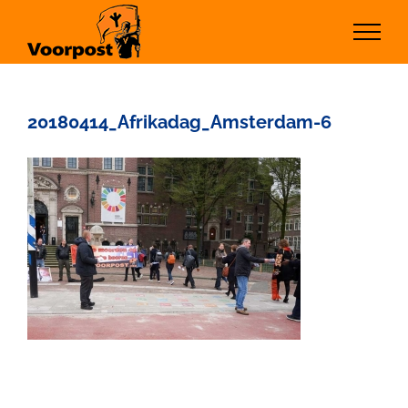
Ga
naar
inhoud
20180414_Afrikadag_Amsterdam-6