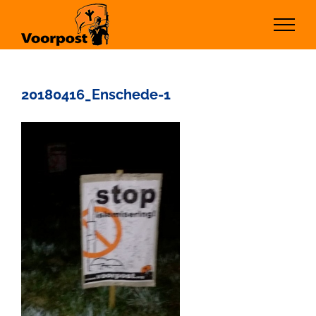
Ga
naar
inhoud
20180416_Enschede-1