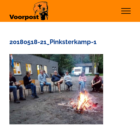
Ga
naar
inhoud
20180518-21_Pinksterkamp-1