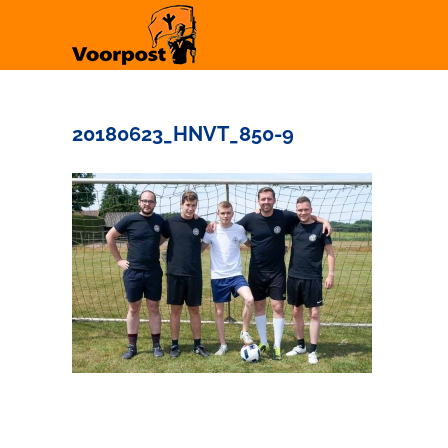
Ga
naar
inhoud
20180623_HNVT_850-9