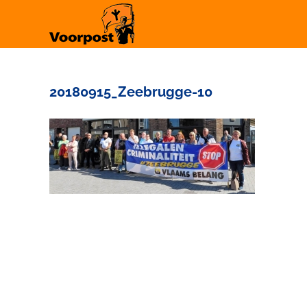
Ga
naar
inhoud
20180915_Zeebrugge-10