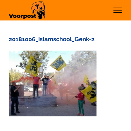
Ga
naar
inhoud
20181006_islamschool_Genk-2