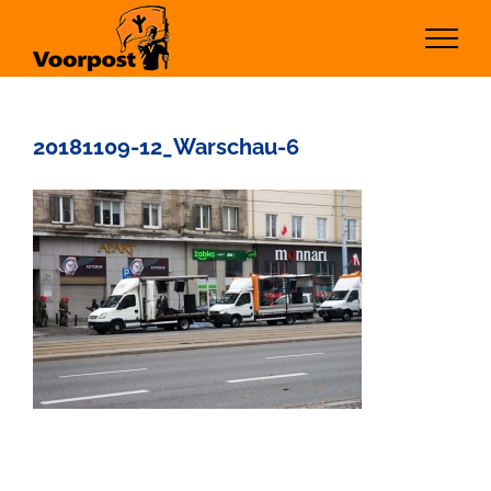
Ga
naar
inhoud
20181109-12_Warschau-6