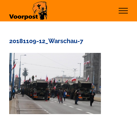
Ga
naar
inhoud
20181109-12_Warschau-7