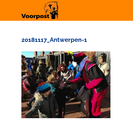
Ga
naar
inhoud
20181117_Antwerpen-1