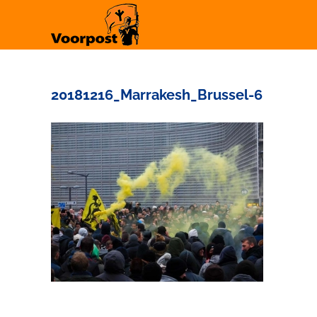
Ga
naar
inhoud
20181216_Marrakesh_Brussel-6