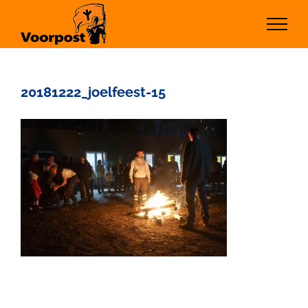
Ga
naar
inhoud
20181222_joelfeest-15