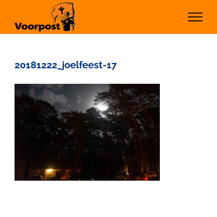
Ga
naar
inhoud
20181222_joelfeest-17