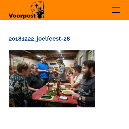
Ga
naar
inhoud
20181222_joelfeest-28