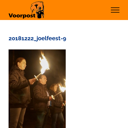
Ga
naar
inhoud
20181222_joelfeest-9