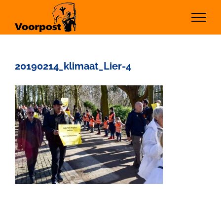
Ga
naar
inhoud
20190214_klimaat_Lier-4