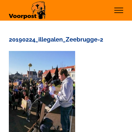
Ga
naar
inhoud
20190224_illegalen_Zeebrugge-2