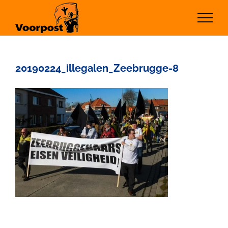
Ga
naar
inhoud
20190224_illegalen_Zeebrugge-8