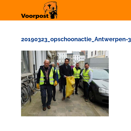
Ga
naar
inhoud
20190323_opschoonactie_Antwerpen-3