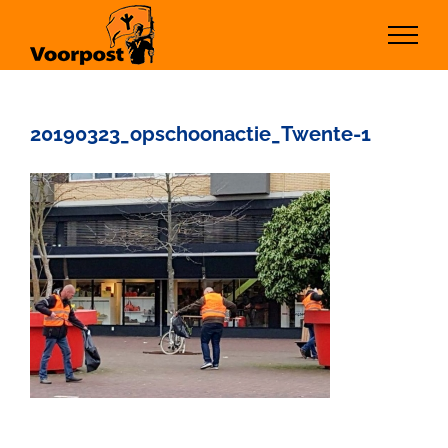
Ga
naar
inhoud
20190323_opschoonactie_Twente-1