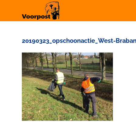
Ga
naar
inhoud
20190323_opschoonactie_West-Braban