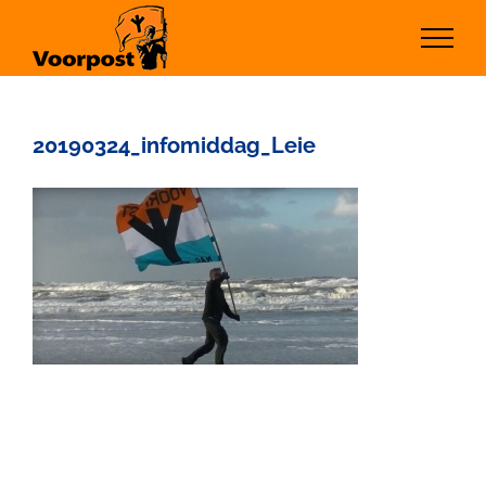
Ga
naar
inhoud
20190324_infomiddag_Leie