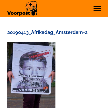
Ga
naar
inhoud
20190413_Afrikadag_Amsterdam-2