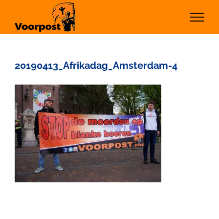
Ga
naar
inhoud
20190413_Afrikadag_Amsterdam-4