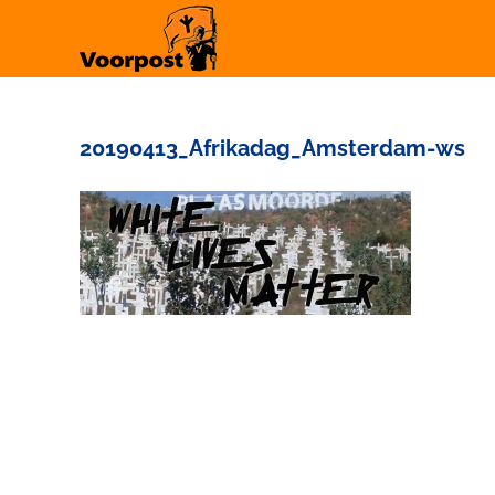
Ga
naar
inhoud
20190413_Afrikadag_Amsterdam-ws