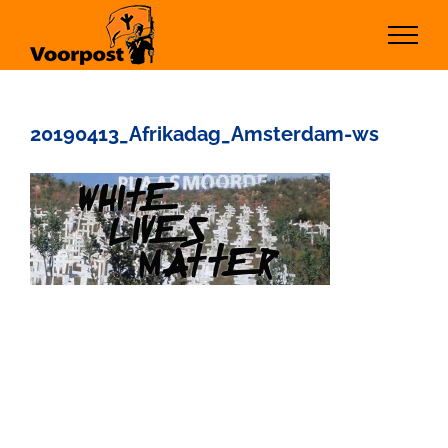
Ga
naar
inhoud
20190413_Afrikadag_Amsterdam-ws