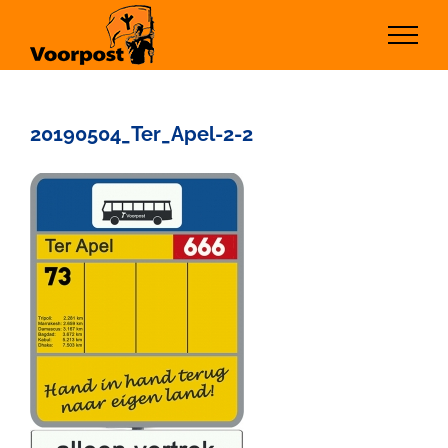
Ga
naar
inhoud
20190504_Ter_Apel-2-2