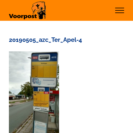
Ga
naar
inhoud
20190505_azc_Ter_Apel-4