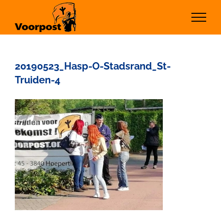
Ga
naar
inhoud
20190523_Hasp-O-Stadsrand_St-
Truiden-4