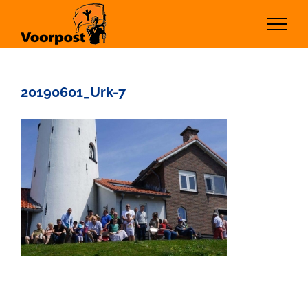
Ga
naar
inhoud
20190601_Urk-7