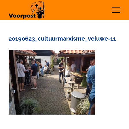
Ga
naar
inhoud
20190623_cultuurmarxisme_veluwe-11