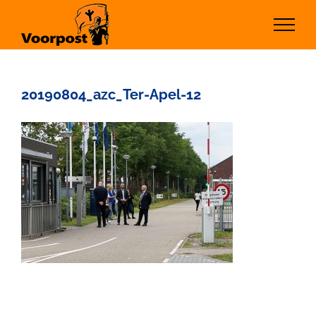
Ga
naar
inhoud
20190804_azc_Ter-Apel-12