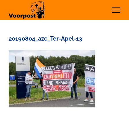
Ga
naar
inhoud
20190804_azc_Ter-Apel-13