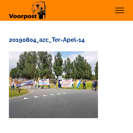
Ga
naar
inhoud
20190804_azc_Ter-Apel-14