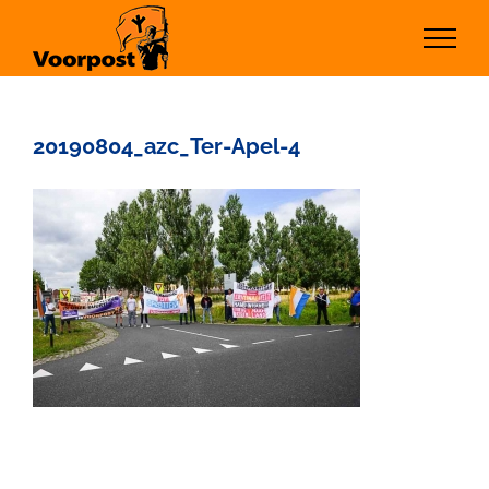
Ga
naar
inhoud
20190804_azc_Ter-Apel-4