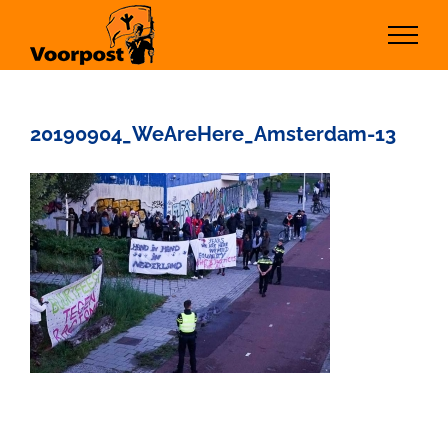
Ga
naar
inhoud
20190904_WeAreHere_Amsterdam-13