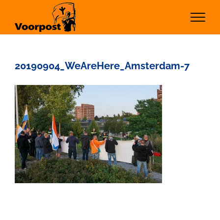
Ga
naar
inhoud
20190904_WeAreHere_Amsterdam-7