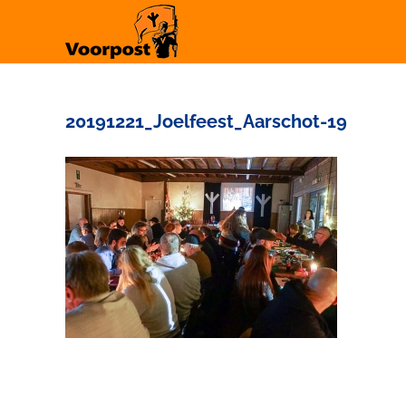
Ga
naar
inhoud
20191221_Joelfeest_Aarschot-19