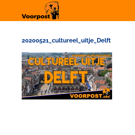
Ga
naar
inhoud
20200521_cultureel_uitje_Delft